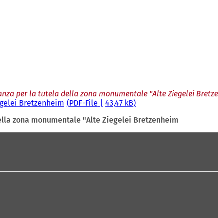
anza per la tutela della zona monumentale "Alte Ziegelei Bretz
egelei Bretzenheim
PDF
-File
43,47 kB
della zona monumentale "Alte Ziegelei Bretzenheim