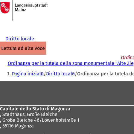
Alla
pagina
Vai al contenuto
iniziale
Diritto locale
lettura ad alta voce
Ordin
Ordinanza per la tutela della zona monumentale "Alte Zi
Siete
Pagina iniziale
Diritto locale
Ordinanza per la tutela 
qui:
Area
dei
piedi
Capitale dello Stato di Magonza
,
Stadthaus, Große Bleiche
, Große Bleiche 46/Löwenhofstraße 1
, 55116 Magonza