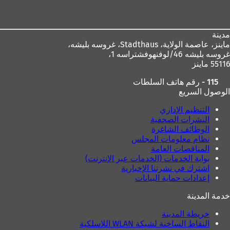
القدم
مدينة
ماينز، عاصمة الولاية،
Stadthaus، غروسه بليشه،
غروسه بليشه 46/لوفنهوفشتراسه 1،
55116 ماينز
115 - رقم هاتف السلطات
الوصول السريع
التنظيم الإداري
النشرات الصحفية
الوظائف الشاغرة
نظام معلومات المجلس
المناقصات العامة
بوابة الخدمات (الخدمات عبر الإنترنت)
اشترك في نشرتنا الإخبارية
إعدادات حماية البيانات
خدمة المدينة
خريطة المدينة
النقاط الساخنة لشبكة WLAN اللاسلكية