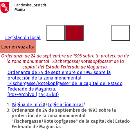
A
la
Saltar al contenido
página
de
inicio
Legislación local
leer en voz alta
Ordenanza de 24 de septiembre de 1993 sobre la protección de
la zona monumental "Fischergasse/Rotekopfgasse" de la
capital del Estado Federado de Maguncia.
Ordenanza de 24 de septiembre de 1993 sobre la
protección de la zona monumental
"Fischergasse/Rotekopfgasse" de la capital del Estado
Federado de Maguncia.
PDF
-Archivo
144,15 kB
Estás
Página de inicio
Legislación local
aquí:
Ordenanza de 24 de septiembre de 1993 sobre la
protección de la zona monumental
"Fischergasse/Rotekopfgasse" de la capital del Estado
Federado de Maguncia.