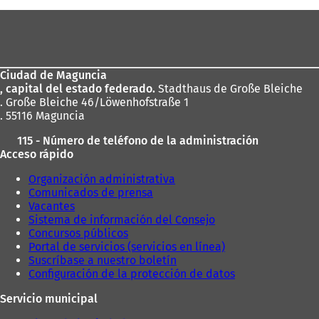
Zona
de
los
Ciudad de Maguncia
pies
, capital del estado federado.
Stadthaus de Große Bleiche
. Große Bleiche 46/Löwenhofstraße 1
. 55116 Maguncia
115 - Número de teléfono de la administración
Acceso rápido
Organización administrativa
Comunicados de prensa
Vacantes
Sistema de información del Consejo
Concursos públicos
Portal de servicios (servicios en línea)
Suscríbase a nuestro boletín
Configuración de la protección de datos
Servicio municipal