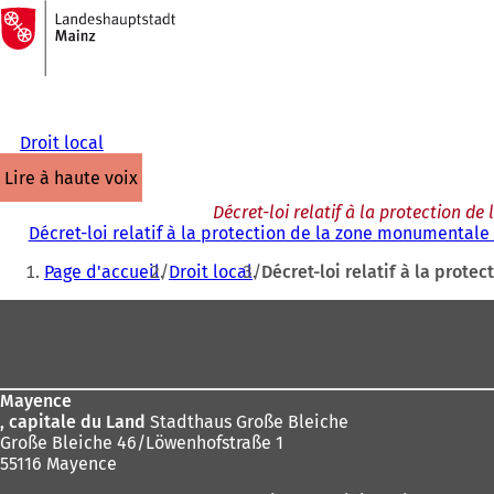
Vers
la
Accéder au contenu
page
d'accueil
Droit local
lire à haute voix
Décret-loi relatif à la protection 
Décret-loi relatif à la protection de la zone monumentale
Vous
Page d'accueil
Droit local
Décret-loi relatif à la prot
êtes
Pied
ici
de
:
page
Mayence
, capitale du Land
Stadthaus Große Bleiche
Große Bleiche 46/Löwenhofstraße 1
55116 Mayence