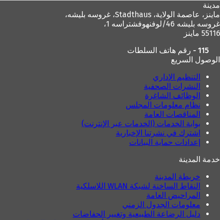
مدينة
ماينز، عاصمة الولاية،
Stadthaus، غروسه بليشه،
غروسه بليشه 46/لوفنهوفشتراسه 1،
55116 ماينز
115 - رقم هاتف السلطات
الوصول السريع
التنظيم الإداري
النشرات الصحفية
الوظائف الشاغرة
نظام معلومات المجلس
المناقصات العامة
بوابة الخدمات (الخدمات عبر الإنترنت)
اشترك في نشرتنا الإخبارية
إعدادات حماية البيانات
خدمة المدينة
خريطة المدينة
النقاط الساخنة لشبكة WLAN اللاسلكية
المراحيض العامة
معلومات الجدول الزمني
دليل الرضاعة الطبيعية وتغيير الحفاضات