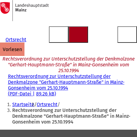
Zur
Startseite
Inhalt anspringen
Ortsrecht
vorlesen
Rechtsverordnung zur Unterschutzstellung der Denkmalzone
"Gerhart-Hauptmann-Straße" in Mainz-Gonsenheim vom
25.10.1994
Rechtsverordnung zur Unterschutzstellung der
Denkmalzone "Gerhart-Hauptmann-Straße" in Mainz-
Gonsenheim vom 25.10.1994
PDF
-Datei
89,26 kB
Sie
Startseite
Ortsrecht
befinden
Rechtsverordnung zur Unterschutzstellung der
Denkmalzone "Gerhart-Hauptmann-Straße" in Mainz-
sich
Gonsenheim vom 25.10.1994
hier:
Fußbereich