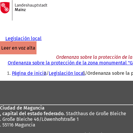
A
la
Saltar al contenido
página
de
inicio
Legislación local
leer en voz alta
Ordenanza sobre la protección de 
Ordenanza sobre la protección de la zona monumental "
Estás
Página de inicio
Legislación local
Ordenanza sobre la 
aquí:
Zona
de
los
Ciudad de Maguncia
pies
, capital del estado federado.
Stadthaus de Große Bleiche
. Große Bleiche 46/Löwenhofstraße 1
. 55116 Maguncia