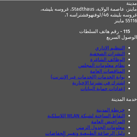
مدينة
ماينز، عاصمة الولاية،
Stadthaus، غروسه بليشه،
غروسه بليشه 46/لوفنهوفشتراسه 1،
55116 ماينز
115 - رقم هاتف السلطات
الوصول السريع
التنظيم الإداري
النشرات الصحفية
الوظائف الشاغرة
نظام معلومات المجلس
المناقصات العامة
بوابة الخدمات (الخدمات عبر الإنترنت)
اشترك في نشرتنا الإخبارية
إعدادات حماية البيانات
خدمة المدينة
خريطة المدينة
النقاط الساخنة لشبكة WLAN اللاسلكية
المراحيض العامة
معلومات الجدول الزمني
دليل الرضاعة الطبيعية وتغيير الحفاضات