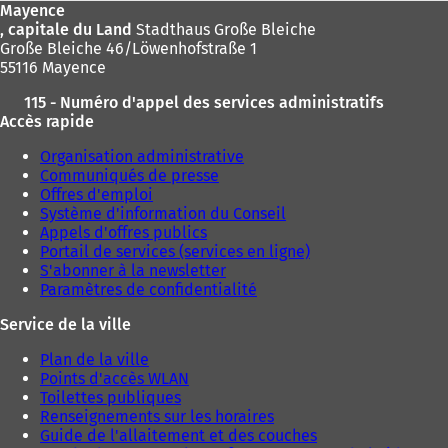
Mayence
, capitale du Land
Stadthaus Große Bleiche
Große Bleiche 46/Löwenhofstraße 1
55116 Mayence
115 - Numéro d'appel des services administratifs
Accès rapide
Organisation administrative
Communiqués de presse
Offres d'emploi
Système d'information du Conseil
Appels d'offres publics
Portail de services (services en ligne)
S'abonner à la newsletter
Paramètres de confidentialité
Service de la ville
Plan de la ville
Points d'accès WLAN
Toilettes publiques
Renseignements sur les horaires
Guide de l'allaitement et des couches