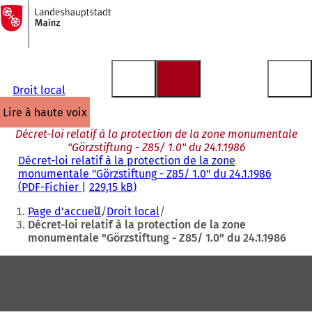
Vers
la
Accéder au contenu
page
d'accueil
Droit local
lire à haute voix
Décret-loi relatif à la protection de la zone monumentale
"Görzstiftung - Z85/ 1.0" du 24.1.1986
Décret-loi relatif à la protection de la zone
monumentale "Görzstiftung - Z85/ 1.0" du 24.1.1986
PDF
-Fichier
229,15 kB
Vous
Page d'accueil
Droit local
êtes
Décret-loi relatif à la protection de la zone
monumentale "Görzstiftung - Z85/ 1.0" du 24.1.1986
ici
:
Pied
de
page