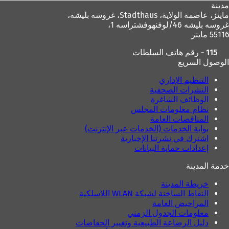
مدينة
ماينز، عاصمة الولاية،
Stadthaus، غروسه بليشه،
غروسه بليشه 46/لوفنهوفشتراسه 1،
55116 ماينز
115 - رقم هاتف السلطات
الوصول السريع
التنظيم الإداري
النشرات الصحفية
الوظائف الشاغرة
نظام معلومات المجلس
المناقصات العامة
بوابة الخدمات (الخدمات عبر الإنترنت)
اشترك في نشرتنا الإخبارية
إعدادات حماية البيانات
خدمة المدينة
خريطة المدينة
النقاط الساخنة لشبكة WLAN اللاسلكية
المراحيض العامة
معلومات الجدول الزمني
دليل الرضاعة الطبيعية وتغيير الحفاضات