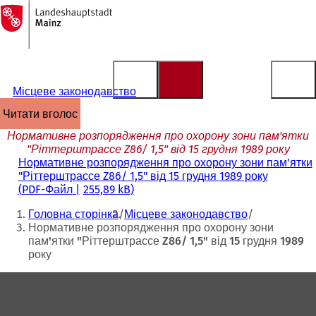
На
головну
Перейти до змісту
сторінку
Місцеве законодавство
читати вголос
Нормативне розпорядження про охорону зони пам'ятки
"Ріттерштрассе Z86/ 1,5" від 15 грудня 1989 року
Нормативне розпорядження про охорону зони пам'ятки
"Ріттерштрассе Z86/ 1,5" від 15 грудня 1989 року
PDF
-Файл
255,89 kB
Ти
Головна сторінка
Місцеве законодавство
тут:
Нормативне розпорядження про охорону зони
пам'ятки "Ріттерштрассе Z86/ 1,5" від 15 грудня 1989
року
Зона
для