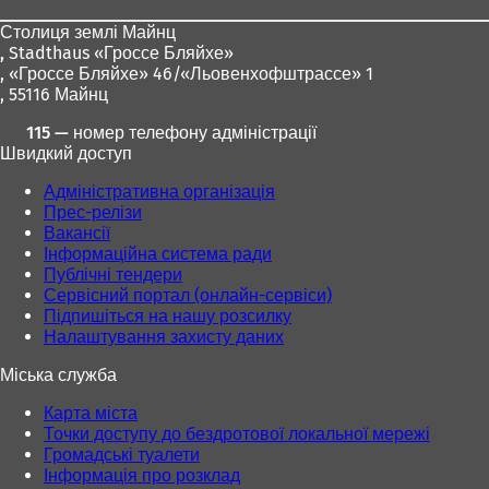
ніг
Столиця землі Майнц
,
Stadthaus «Гроссе Бляйхе»
, «Гроссе Бляйхе» 46/«Льовенхофштрассе» 1
, 55116 Майнц
115 — номер телефону адміністрації
Швидкий доступ
Адміністративна організація
Прес-релізи
Вакансії
Інформаційна система ради
Публічні тендери
Сервісний портал (онлайн-сервіси)
Підпишіться на нашу розсилку
Налаштування захисту даних
Міська служба
Карта міста
Точки доступу до бездротової локальної мережі
Громадські туалети
Інформація про розклад