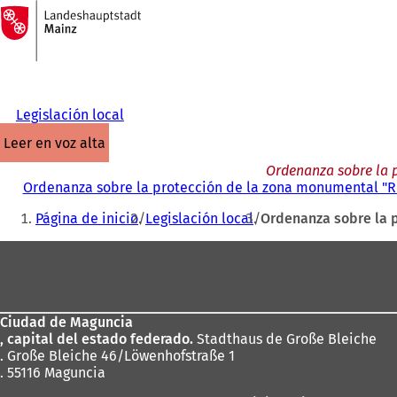
A
la
Saltar al contenido
página
de
inicio
Legislación local
leer en voz alta
Ordenanza sobre la p
Ordenanza sobre la protección de la zona monumental "Rit
Estás
Página de inicio
Legislación local
Ordenanza sobre la p
aquí:
Zona
de
los
Ciudad de Maguncia
pies
, capital del estado federado.
Stadthaus de Große Bleiche
. Große Bleiche 46/Löwenhofstraße 1
. 55116 Maguncia