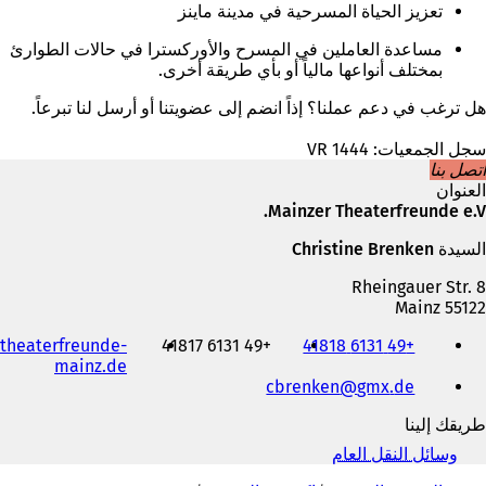
تعزيز الحياة المسرحية في مدينة ماينز
مساعدة العاملين في المسرح والأوركسترا في حالات الطوارئ
بمختلف أنواعها مالياً أو بأي طريقة أخرى.
هل ترغب في دعم عملنا؟ إذاً انضم إلى عضويتنا أو أرسل لنا تبرعاً.
سجل الجمعيات: VR 1444
اتصل بنا
العنوان
Mainzer Theaterfreunde e.V.
السيدة Christine Brenken
Rheingauer Str. 8
55122 Mainz
الهاتف
theaterfreunde-
+49 6131 41817
+49 6131 41818
والفاكس
(
mainz.de
وعنوان
de
gmx
cbrenken
ي
البريد
ف
الإلكتروني
طريقك إلينا
ت
ح
وسائل النقل العام
(
ف
أنت
ي