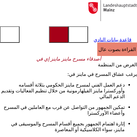
إلى
الصفحة
الانتقال إلى المحتوى
الرئيسية
قاعدة بيانات النادي
القراءة بصوت عالٍ
أصدقاء مسرح ماينز ماينز إي في
الغرض من المنظمة
يرغب عشاق المسرح في ماينز في:
دعم العمل الفني لمسرح ماينز الحكومي بثلاثة أقسامه
وأوركسترا ماينز الفيلهارمونية من خلال تنظيم الفعاليات وتقديم
الدعم المالي
تمكين الجمهور من التواصل عن قرب مع العاملين في المسرح
وأعضاء الأوركسترا
إثارة اهتمام الجمهور بجميع أقسام المسرح والموسيقى في
ماينز، سواء الكلاسيكية أو المعاصرة