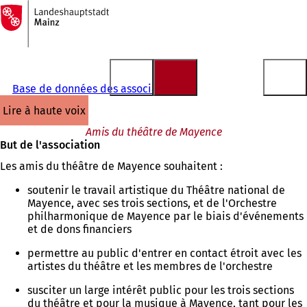
Vers
la
Accéder au contenu
page
d'accueil
Base de données des associations
lire à haute voix
Amis du théâtre de Mayence
But de l'association
Les amis du théâtre de Mayence souhaitent :
soutenir le travail artistique du Théâtre national de
Mayence, avec ses trois sections, et de l'Orchestre
philharmonique de Mayence par le biais d'événements
et de dons financiers
permettre au public d'entrer en contact étroit avec les
artistes du théâtre et les membres de l'orchestre
susciter un large intérêt public pour les trois sections
du théâtre et pour la musique à Mayence, tant pour les