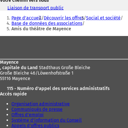
Votre chemin vers nous
o
u
Liaison de transport public
(
v
Vous
S
r
Page d'accueil
Découvrir les offres
Social et société
'
êtes
e
Base de données des associations
o
d
Amis du théâtre de Mayence
ici
u
a
v
:
Pied
n
r
s
e
de
u
d
page
n
a
n
n
Mayence
o
s
, capitale du Land
Stadthaus Große Bleiche
u
u
Große Bleiche 46/Löwenhofstraße 1
v
n
55116 Mayence
e
n
l
115 - Numéro d'appel des services administratifs
o
o
Accès rapide
u
n
v
Organisation administrative
g
e
Communiqués de presse
l
l
Offres d'emploi
e
o
Système d'information du Conseil
t
n
Appels d'offres publics
)
g