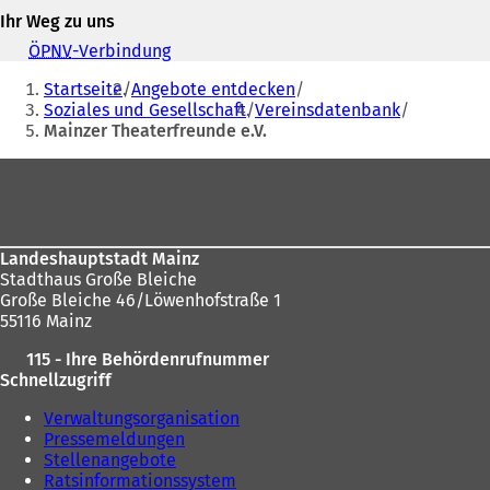
f
Mail-
Ihr Weg zu uns
f
Adresse
n
ÖPNV
-Verbindung
(
e
Sie
Ö
t
Startseite
Angebote entdecken
f
befinden
i
Soziales und Gesellschaft
Vereinsdatenbank
f
n
Mainzer Theaterfreunde e.V.
sich
n
e
e
hier:
Fußbereich
i
t
n
i
e
n
m
e
n
i
Landeshauptstadt Mainz
e
n
Stadthaus Große Bleiche
u
e
Große Bleiche 46/Löwenhofstraße 1
e
m
55116 Mainz
n
n
T
115 - Ihre Behördenrufnummer
e
a
Schnellzugriff
u
b
e
Verwaltungsorganisation
)
n
Pressemeldungen
T
Stellenangebote
a
Ratsinformationssystem
b