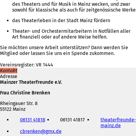
des Theaters und für Musik in Mainz wecken, und zwar
sowohl für klassische als auch für zeitgenössische Werke
das Theaterleben in der Stadt Mainz fördern
Theater- und Orchestermitarbeitern in Notfällen aller
Art finanziell oder auf andere Weise helfen.
Sie möchten unsere Arbeit unterstützen? Dann werden Sie
Mitglied oder lassen Sie uns ein Spende zukommen.
Vereinsregister: VR 1444
Kontakt
Adresse
Mainzer Theaterfreunde e.V.
Frau Christine Brenken
Rheingauer Str. 8
55122 Mainz
Telefon,
06131 41818
06131 41817
theaterfreunde-
Fax
mainz.de
(
und
cbrenken
gmx
de
Ö
E-