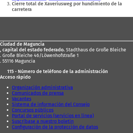
aquí:
Cierre total de Xaveriusweg por hundimiento de la
carretera
Zona
de
los
Ciudad de Maguncia
pies
, capital del estado federado.
Stadthaus de Große Bleiche
. Große Bleiche 46/Löwenhofstraße 1
. 55116 Maguncia
115 - Número de teléfono de la administración
Acceso rápido
Organización administrativa
Comunicados de prensa
Vacantes
Sistema de información del Consejo
Concursos públicos
Portal de servicios (servicios en línea)
Suscríbase a nuestro boletín
Configuración de la protección de datos