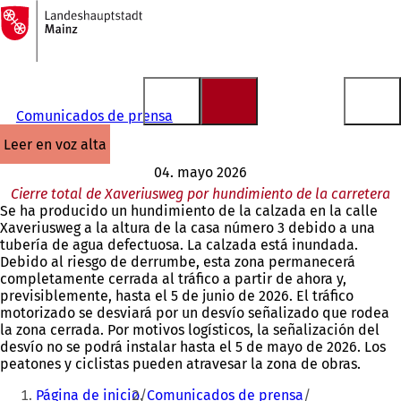
A
la
Saltar al contenido
página
de
inicio
Comunicados de prensa
leer en voz alta
04. mayo 2026
Cierre total de Xaveriusweg por hundimiento de la carretera
Se ha producido un hundimiento de la calzada en la calle
Xaveriusweg a la altura de la casa número 3 debido a una
tubería de agua defectuosa. La calzada está inundada.
Debido al riesgo de derrumbe, esta zona permanecerá
completamente cerrada al tráfico a partir de ahora y,
previsiblemente, hasta el 5 de junio de 2026. El tráfico
motorizado se desviará por un desvío señalizado que rodea
la zona cerrada. Por motivos logísticos, la señalización del
desvío no se podrá instalar hasta el 5 de mayo de 2026. Los
peatones y ciclistas pueden atravesar la zona de obras.
Estás
Página de inicio
Comunicados de prensa