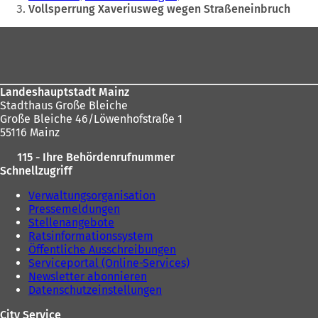
befinden
Vollsperrung Xaveriusweg wegen Straßeneinbruch
sich
Fußbereich
hier:
Landeshauptstadt Mainz
Stadthaus Große Bleiche
Große Bleiche 46/Löwenhofstraße 1
55116 Mainz
115 - Ihre Behördenrufnummer
Schnellzugriff
Verwaltungsorganisation
Pressemeldungen
Stellenangebote
Ratsinformationssystem
Öffentliche Ausschreibungen
Serviceportal (Online-Services)
Newsletter abonnieren
Datenschutzeinstellungen
City Service