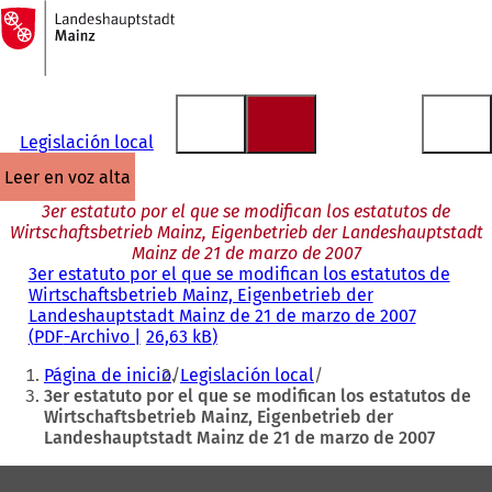
A
la
Saltar al contenido
página
de
inicio
Legislación local
leer en voz alta
3er estatuto por el que se modifican los estatutos de
Wirtschaftsbetrieb Mainz, Eigenbetrieb der Landeshauptstadt
Mainz de 21 de marzo de 2007
3er estatuto por el que se modifican los estatutos de
Wirtschaftsbetrieb Mainz, Eigenbetrieb der
Landeshauptstadt Mainz de 21 de marzo de 2007
PDF
-Archivo
26,63 kB
Estás
Página de inicio
Legislación local
aquí:
3er estatuto por el que se modifican los estatutos de
Wirtschaftsbetrieb Mainz, Eigenbetrieb der
Landeshauptstadt Mainz de 21 de marzo de 2007
Zona