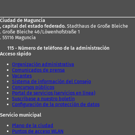
de
los
Ciudad de Maguncia
pies
, capital del estado federado.
Stadthaus de Große Bleiche
. Große Bleiche 46/Löwenhofstraße 1
. 55116 Maguncia
115 - Número de teléfono de la administración
Acceso rápido
Organización administrativa
Comunicados de prensa
Vacantes
Sistema de información del Consejo
Concursos públicos
Portal de servicios (servicios en línea)
Suscríbase a nuestro boletín
Configuración de la protección de datos
Servicio municipal
Plano de la ciudad
Puntos de acceso WLAN