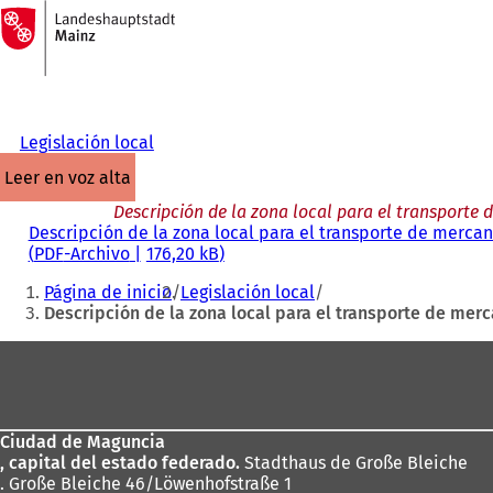
A
la
Saltar al contenido
página
de
inicio
Legislación local
leer en voz alta
Descripción de la zona local para el transporte 
Descripción de la zona local para el transporte de mercan
PDF
-Archivo
176,20 kB
Estás
Página de inicio
Legislación local
aquí:
Descripción de la zona local para el transporte de merc
Zona
de
los
Ciudad de Maguncia
pies
, capital del estado federado.
Stadthaus de Große Bleiche
. Große Bleiche 46/Löwenhofstraße 1