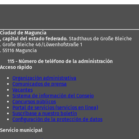
Zona
de
los
Ciudad de Maguncia
pies
, capital del estado federado.
Stadthaus de Große Bleiche
. Große Bleiche 46/Löwenhofstraße 1
. 55116 Maguncia
115 - Número de teléfono de la administración
Acceso rápido
Organización administrativa
Comunicados de prensa
Vacantes
Sistema de información del Consejo
Concursos públicos
Portal de servicios (servicios en línea)
Suscríbase a nuestro boletín
Configuración de la protección de datos
Servicio municipal