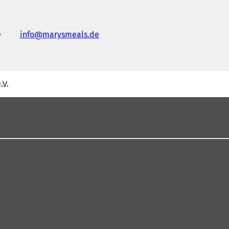
info
marysmeals
de
.V.