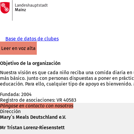
A
la
Saltar al contenido
página
de
inicio
Base de datos de clubes
leer en voz alta
Objetivo de la organización
Nuestra visión es que cada niño reciba una comida diaria en
más básico. Junto con personas dispuestas a poner en práctica
educación. Para ello, cualquier tipo de apoyo es bienvenido.
Fundada: 2004
Registro de asociaciones: VR 40583
Póngase en contacto con nosotros
Dirección
Mary´s Meals Deutschland e.V.
Mr Tristan Lorenz-Riesenstett