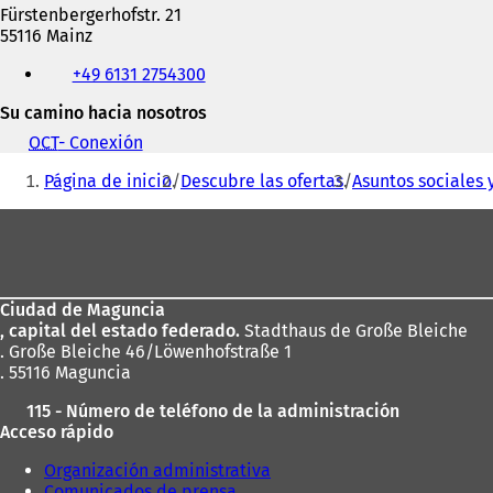
Fürstenbergerhofstr. 21
55116 Mainz
Teléfono,
+49 6131 2754300
fax
y
Su camino hacia nosotros
dirección
de
OCT
- Conexión
(
correo
Estás
S
Página de inicio
Descubre las ofertas
Asuntos sociales 
electrónico
e
aquí:
a
Zona
b
r
de
e
los
e
n
Ciudad de Maguncia
pies
u
, capital del estado federado.
Stadthaus de Große Bleiche
n
. Große Bleiche 46/Löwenhofstraße 1
a
. 55116 Maguncia
n
115 - Número de teléfono de la administración
u
Acceso rápido
e
v
Organización administrativa
a
Comunicados de prensa