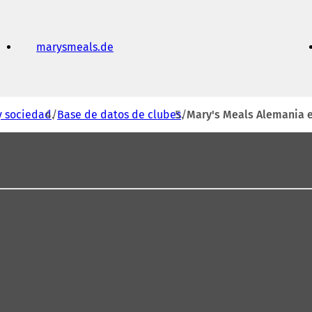
marysmeals.de
(
S
e
a
b
r
y sociedad
Base de datos de clubes
Mary's Meals Alemania e
e
e
n
u
n
a
n
u
e
v
a
p
e
s
t