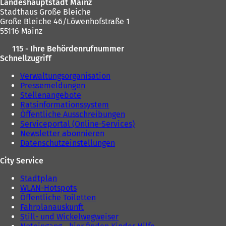
i
Landeshauptstadt Mainz
e
n
Stadthaus Große Bleiche
u
e
Große Bleiche 46/Löwenhofstraße 1
e
m
55116 Mainz
n
n
T
115 - Ihre Behördenrufnummer
e
a
Schnellzugriff
u
b
e
Verwaltungsorganisation
)
n
Pressemeldungen
T
Stellenangebote
a
Ratsinformationssystem
b
Öffentliche Ausschreibungen
)
Serviceportal (Online-Services)
Newsletter abonnieren
Datenschutzeinstellungen
City Service
Stadtplan
WLAN-Hotspots
Öffentliche Toiletten
Fahrplanauskunft
Still- und Wickelwegweiser