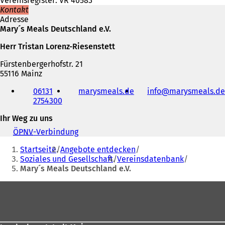
Vereinsregister: VR 40583
Kontakt
Adresse
Mary´s Meals Deutschland e.V.
Herr Tristan Lorenz-Riesenstett
Fürstenbergerhofstr. 21
55116 Mainz
Telefon,
06131
marysmeals.de
(
info
marysmeals
de
Fax
2754300
Ö
und
f
E-
Ihr Weg zu uns
f
Mail-
n
Adresse
ÖPNV
-Verbindung
(
e
Sie
Ö
t
Startseite
Angebote entdecken
f
befinden
i
Soziales und Gesellschaft
Vereinsdatenbank
f
n
Mary´s Meals Deutschland e.V.
sich
n
e
e
hier:
Fußbereich
i
t
n
i
e
n
m
e
n