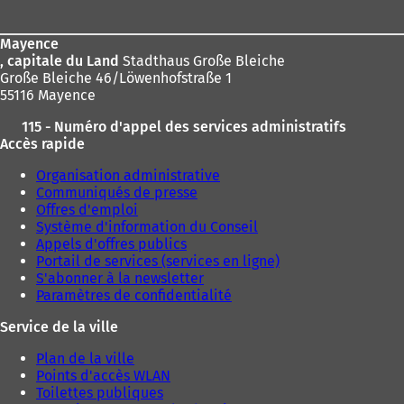
page
Mayence
, capitale du Land
Stadthaus Große Bleiche
Große Bleiche 46/Löwenhofstraße 1
55116 Mayence
115 - Numéro d'appel des services administratifs
Accès rapide
Organisation administrative
Communiqués de presse
Offres d'emploi
Système d'information du Conseil
Appels d'offres publics
Portail de services (services en ligne)
S'abonner à la newsletter
Paramètres de confidentialité
Service de la ville
Plan de la ville
Points d'accès WLAN
Toilettes publiques