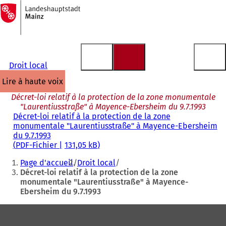
Vers
la
Accéder au contenu
page
d'accueil
Droit local
lire à haute voix
Décret-loi relatif à la protection de la zone monumentale
"Laurentiusstraße" à Mayence-Ebersheim du 9.7.1993
Décret-loi relatif à la protection de la zone
monumentale "Laurentiusstraße" à Mayence-Ebersheim
du 9.7.1993
PDF
-Fichier
131,05 kB
Vous
Page d'accueil
Droit local
êtes
Décret-loi relatif à la protection de la zone
monumentale "Laurentiusstraße" à Mayence-
ici
Ebersheim du 9.7.1993
:
Pied
de