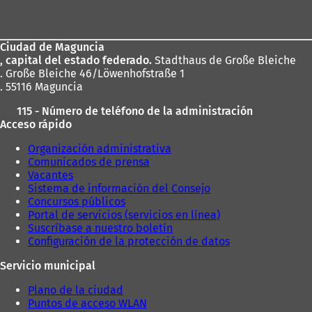
de
los
Ciudad de Maguncia
pies
, capital del estado federado.
Stadthaus de Große Bleiche
. Große Bleiche 46/Löwenhofstraße 1
. 55116 Maguncia
115 - Número de teléfono de la administración
Acceso rápido
Organización administrativa
Comunicados de prensa
Vacantes
Sistema de información del Consejo
Concursos públicos
Portal de servicios (servicios en línea)
Suscríbase a nuestro boletín
Configuración de la protección de datos
Servicio municipal
Plano de la ciudad
Puntos de acceso WLAN