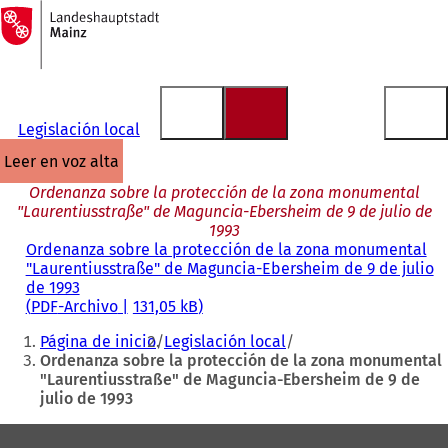
A
la
Saltar al contenido
página
de
inicio
Legislación local
leer en voz alta
Ordenanza sobre la protección de la zona monumental
"Laurentiusstraße" de Maguncia-Ebersheim de 9 de julio de
1993
Ordenanza sobre la protección de la zona monumental
"Laurentiusstraße" de Maguncia-Ebersheim de 9 de julio
de 1993
PDF
-Archivo
131,05 kB
Estás
Página de inicio
Legislación local
aquí:
Ordenanza sobre la protección de la zona monumental
"Laurentiusstraße" de Maguncia-Ebersheim de 9 de
julio de 1993
Zona