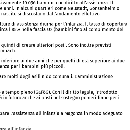
ivamente 10.096 bambini con diritto all’assistenza. Il
due anni. In alcuni quartieri come Neustadt, Gonsenheim o
e nascite si discostano dall'andamento effettivo.
ture di assistenza diurna per l’infanzia. Il tasso di copertura
 circa l'85% nella fascia U2 (bambini fino al compimento del
quindi di creare ulteriori posti. Sono inoltre previsti
Mombach.
 inferiore ai due anni che per quelli di età superiore ai due
tenza per i bambini più piccoli.
are molti degli asili nido comunali. L’amministrazione
 a tempo pieno (GaFöG). Con il diritto legale, introdotto
à in futuro anche ai posti nel sostegno pomeridiano per i
ppare l'assistenza all'infanzia a Magonza in modo adeguato
nza all'infanzia