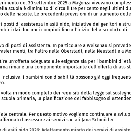
riferimento del 30 settembre 2025 a Magonza vivevano compless
lla scuola è diminuito di circa il tre per cento negli ultimi 
ero delle nascite. Le precedenti previsioni di un aumento dell
sti di assistenza in asili nido, iniziative dei genitori e strut
mbini dai due anni compiuti fino all'inizio della scuola) e di
vo di posti di assistenza. In particolare a Weisenau si prevede 
rasferimenti, tra l’altro nella Oberstadt, nella Neustadt e a 
tire un'offerta adeguata alle esigenze sia per i bambini di età
a diurna rimane una componente importante dell'offerta di assis
 inclusiva. I bambini con disabilità possono già oggi frequent
ro.
 volta in modo completo dei requisiti della legge sul sostegno
scuola primaria, la pianificazione del fabbisogno si estender
ciale centrale. Per questo motivo vogliamo continuare a svilu
ffermato l'assessore ai servizi sociali Jana Schmöller.
 di asili nido 2026: Adattamento mirato dei servizi di assiste