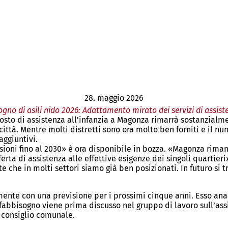
28. maggio 2026
ogno di asili nido 2026: Adattamento mirato dei servizi di assiste
sto di assistenza all'infanzia a Magonza rimarrà sostanzialmen
ittà. Mentre molti distretti sono ora molto ben forniti e il nu
aggiuntivi.
isioni fino al 2030» è ora disponibile in bozza. «Magonza riman
ta di assistenza alle effettive esigenze dei singoli quartieri»
e che in molti settori siamo già ben posizionati. In futuro si
mente con una previsione per i prossimi cinque anni. Esso anali
i fabbisogno viene prima discusso nel gruppo di lavoro sull’ass
 consiglio comunale.