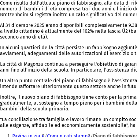
Come risulta dall’attuale piano di fabbisogno, alla data di 
numero di bambini di età compresa tra i due anni e l'inizio de
Bretzenheim si registra inoltre un calo significativo del num
Al 31 dicembre 2025 erano disponibili complessivamente 9.381 po
a livello cittadino è attualmente del 102% nella fascia Ü2 (ba
secondo anno di età).
In alcuni quartieri della città persiste un fabbisogno aggiunti
avviamenti, adeguamenti delle autorizzazioni di esercizio o t
La città di Magonza continua a perseguire l'obiettivo di garan
anni fino all'inizio della scuola. In particolare, l'assistenz
Un altro punto centrale del piano di fabbisogno è l’assistenza
intende rafforzare ulteriormente questo settore anche in futu
Inoltre, il nuovo piano di fabbisogno tiene conto per la prima
gradualmente, al sostegno a tempo pieno per i bambini della 
bambini della scuola primaria.
"La conciliazione tra famiglia e lavoro rimane un compito so
alle esigenze, affidabile ed economicamente sostenibile", ha a
Siete
Pagina iniziale
Comunicati stampa
Piano di fabbisogno