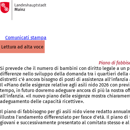
Alla
pagina
Vai al contenuto
iniziale
Comunicati stampa
lettura ad alta voce
Piano di fabbis
Si prevede che il numero di bambini con diritto legale a un po
differenze nello sviluppo della domanda tra i quartieri della c
distretti c'è ancora bisogno di posti di assistenza all'infanzia 
Il «Piano delle esigenze relative agli asili nido 2026 con prev
tempo, in futuro dovremo adeguare ancora di più la nostra offer
all’infanzia. «Il nuovo piano delle esigenze mostra chiarament
adeguamento delle capacità ricettive».
Il piano di fabbisogno per gli asili nido viene redatto annual
illustra l’andamento differenziato per fasce d’età. Il piano d
giovani e successivamente presentato al comitato stesso e al