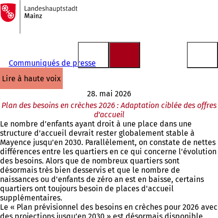
Vers
la
Accéder au contenu
page
d'accueil
Communiqués de presse
lire à haute voix
28. mai 2026
Plan des besoins en crèches 2026 : Adaptation ciblée des offres
d'accueil
Le nombre d'enfants ayant droit à une place dans une
structure d'accueil devrait rester globalement stable à
Mayence jusqu'en 2030. Parallèlement, on constate de nettes
différences entre les quartiers en ce qui concerne l'évolution
des besoins. Alors que de nombreux quartiers sont
désormais très bien desservis et que le nombre de
naissances ou d'enfants de zéro an est en baisse, certains
quartiers ont toujours besoin de places d'accueil
supplémentaires.
Le « Plan prévisionnel des besoins en crèches pour 2026 avec
des projections jusqu’en 2030 » est désormais disponible