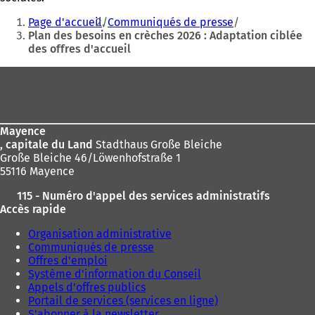
Vous
Page d'accueil
Communiqués de presse
êtes
Plan des besoins en crèches 2026 : Adaptation ciblée
des offres d'accueil
ici
:
Pied
de
page
Mayence
, capitale du Land
Stadthaus Große Bleiche
Große Bleiche 46/Löwenhofstraße 1
55116 Mayence
115 - Numéro d'appel des services administratifs
Accès rapide
Organisation administrative
Communiqués de presse
Offres d'emploi
Système d'information du Conseil
Appels d'offres publics
Portail de services (services en ligne)
S'abonner à la newsletter