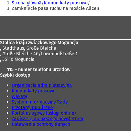
Strona główna
Komunikaty prasowe
tutaj:
Zamknięcie pasa ruchu na moście Alicen
Obszar
stóp
Stolica kraju związkowego Moguncja
,
Stadthaus, Große Bleiche
, Große Bleiche 46/Löwenhofstraße 1
, 55116 Moguncja
115 – numer telefonu urzędów
Szybki dostęp
Organizacja administracyjna
Komunikaty prasowe
Wakaty
System informacyjny Rady
Przetargi publiczne
Portal usługowy (usługi online)
Zapisz się do naszego newslettera
Ustawienia ochrony danych