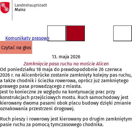
Do
strony
Przejdź do treści
głównej
Komunikaty prasowe
czytać na głos
13. maja 2026
Zamknięcie pasa ruchu na moście Alicen
Od poniedziałku 18 maja do prawdopodobnie 26 czerwca
2026 r. na Alicenbrücke zostanie zamknięty kolejny pas ruchu,
a także chodnik i ścieżka rowerowa, oprócz już zamkniętego
prawego pasa prowadzącego z miasta.
Jest to konieczne ze względu na kontynuację prac przy
konstrukcjach przejściowych mostu. Ruch samochodowy jest
kierowany dwoma pasami obok placu budowy dzięki zmianie
oznakowania przestrzeni drogowej.
Ruch pieszy i rowerowy jest kierowany po drugim zamkniętym
pasie ruchu za pomocą tymczasowego chodnika.
Jesteś