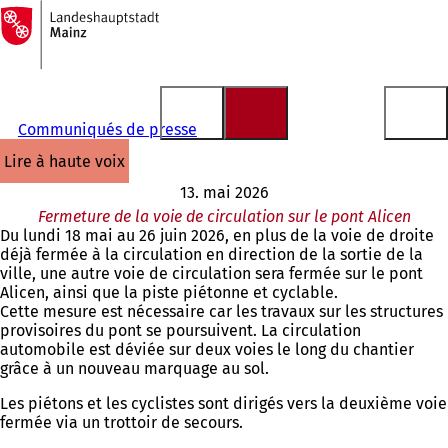
Vers
la
Accéder au contenu
page
d'accueil
Communiqués de presse
lire à haute voix
13. mai 2026
Fermeture de la voie de circulation sur le pont Alicen
Du lundi 18 mai au 26 juin 2026, en plus de la voie de droite
déjà fermée à la circulation en direction de la sortie de la
ville, une autre voie de circulation sera fermée sur le pont
Alicen, ainsi que la piste piétonne et cyclable.
Cette mesure est nécessaire car les travaux sur les structures
provisoires du pont se poursuivent. La circulation
automobile est déviée sur deux voies le long du chantier
grâce à un nouveau marquage au sol.
Les piétons et les cyclistes sont dirigés vers la deuxième voie
fermée via un trottoir de secours.
Vous