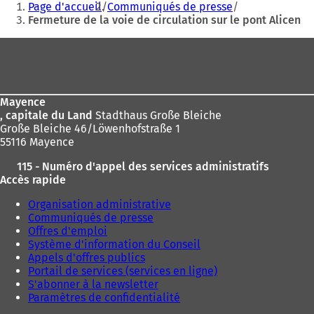
Page d'accueil
Communiqués de presse
êtes
Fermeture de la voie de circulation sur le pont Alicen
ici
Pied
:
de
page
Mayence
, capitale du Land
Stadthaus Große Bleiche
Große Bleiche 46/Löwenhofstraße 1
55116 Mayence
115 - Numéro d'appel des services administratifs
Accès rapide
Organisation administrative
Communiqués de presse
Offres d'emploi
Système d'information du Conseil
Appels d'offres publics
Portail de services (services en ligne)
S'abonner à la newsletter
Paramètres de confidentialité