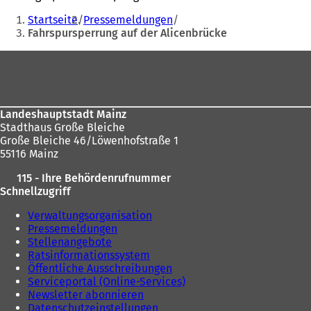
Sie
Startseite
Pressemeldungen
befinden
Fahrspursperrung auf der Alicenbrücke
sich
Fußbereich
hier:
Landeshauptstadt Mainz
Stadthaus Große Bleiche
Große Bleiche 46/Löwenhofstraße 1
55116 Mainz
115 - Ihre Behördenrufnummer
Schnellzugriff
Verwaltungsorganisation
Pressemeldungen
Stellenangebote
Ratsinformationssystem
Öffentliche Ausschreibungen
Serviceportal (Online-Services)
Newsletter abonnieren
Datenschutzeinstellungen