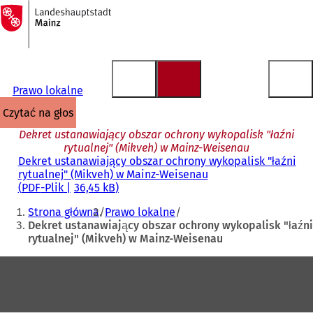
Do
strony
Przejdź do treści
głównej
Prawo lokalne
czytać na głos
Dekret ustanawiający obszar ochrony wykopalisk "łaźni
rytualnej" (Mikveh) w Mainz-Weisenau
Dekret ustanawiający obszar ochrony wykopalisk "łaźni
rytualnej" (Mikveh) w Mainz-Weisenau
PDF
-Plik
36,45 kB
Jesteś
Strona główna
Prawo lokalne
tutaj:
Dekret ustanawiający obszar ochrony wykopalisk "łaźni
rytualnej" (Mikveh) w Mainz-Weisenau
Obszar
stóp