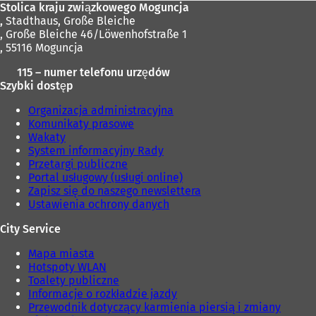
Stolica kraju związkowego Moguncja
,
Stadthaus, Große Bleiche
, Große Bleiche 46/Löwenhofstraße 1
, 55116 Moguncja
115 – numer telefonu urzędów
Szybki dostęp
Organizacja administracyjna
Komunikaty prasowe
Wakaty
System informacyjny Rady
Przetargi publiczne
Portal usługowy (usługi online)
Zapisz się do naszego newslettera
Ustawienia ochrony danych
City Service
Mapa miasta
Hotspoty WLAN
Toalety publiczne
Informacje o rozkładzie jazdy
Przewodnik dotyczący karmienia piersią i zmiany