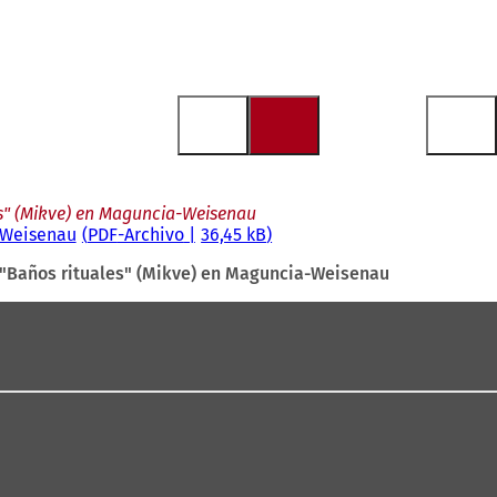
es" (Mikve) en Maguncia-Weisenau
a-Weisenau
PDF
-Archivo
36,45 kB
s "Baños rituales" (Mikve) en Maguncia-Weisenau