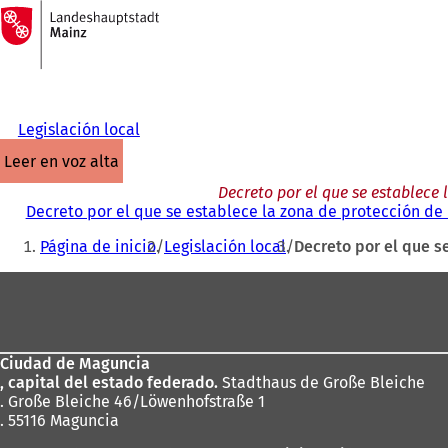
A
la
Saltar al contenido
página
de
inicio
Legislación local
leer en voz alta
Decreto por el que se establece
Decreto por el que se establece la zona de protección de
Estás
Página de inicio
Legislación local
Decreto por el que s
aquí:
Zona
de
los
Ciudad de Maguncia
pies
, capital del estado federado.
Stadthaus de Große Bleiche
. Große Bleiche 46/Löwenhofstraße 1
. 55116 Maguncia