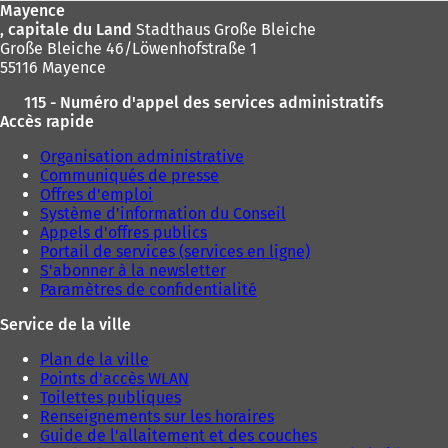
Mayence
, capitale du Land
Stadthaus Große Bleiche
Große Bleiche 46/Löwenhofstraße 1
55116 Mayence
115 - Numéro d'appel des services administratifs
Accès rapide
Organisation administrative
Communiqués de presse
Offres d'emploi
Système d'information du Conseil
Appels d'offres publics
Portail de services (services en ligne)
S'abonner à la newsletter
Paramètres de confidentialité
Service de la ville
Plan de la ville
Points d'accès WLAN
Toilettes publiques
Renseignements sur les horaires
Guide de l'allaitement et des couches