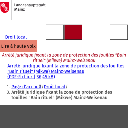
Vers
la
Accéder au contenu
page
d'accueil
Droit local
lire à haute voix
Arrêté juridique fixant la zone de protection des fouilles "Bain
rituel" (Mikwe) Mainz-Weisenau
Arrêté juridique fixant la zone de protection des fouilles
"Bain rituel" (Mikwe) Mainz-Weisenau
PDF
-Fichier
36,45 kB
Vous
Page d'accueil
Droit local
êtes
Arrêté juridique fixant la zone de protection des
fouilles "Bain rituel" (Mikwe) Mainz-Weisenau
ici
:
Pied
de
page