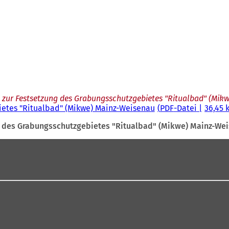
zur Festsetzung des Grabungsschutzgebietes "Ritualbad" (Mik
ietes "Ritualbad" (Mikwe) Mainz-Weisenau
PDF
-Datei
36,45 
g des Grabungsschutzgebietes "Ritualbad" (Mikwe) Mainz-We