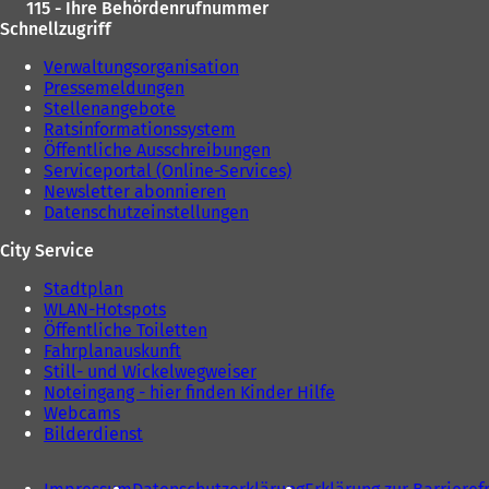
115 - Ihre Behördenrufnummer
Schnellzugriff
Verwaltungsorganisation
Pressemeldungen
Stellenangebote
Ratsinformationssystem
Öffentliche Ausschreibungen
Serviceportal (Online-Services)
Newsletter abonnieren
Datenschutzeinstellungen
City Service
Stadtplan
WLAN-Hotspots
Öffentliche Toiletten
Fahrplanauskunft
Still- und Wickelwegweiser
Noteingang - hier finden Kinder Hilfe
Webcams
Bilderdienst