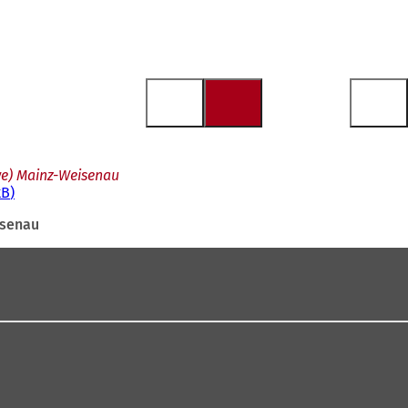
we) Mainz-Weisenau
kB
isenau