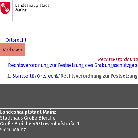
Zur
Startseite
Inhalt anspringen
Ortsrecht
vorlesen
Rechtsverordnung 
Rechtsverordnung zur Festsetzung des Grabungsschutzgeb
Sie
Startseite
Ortsrecht
Rechtsverordnung zur Festsetzun
befinden
Fußbereich
sich
hier:
Landeshauptstadt Mainz
Stadthaus Große Bleiche
Große Bleiche 46/Löwenhofstraße 1
55116 Mainz