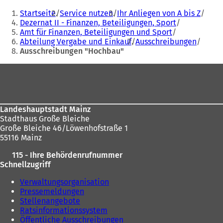
e
Sie
Startseite
Service nutzen
Ihr Anliegen von A bis Z
t
befinden
Dezernat II - Finanzen, Beteiligungen, Sport
i
Amt für Finanzen, Beteiligungen und Sport
sich
n
Abteilung Vergabe und Einkauf
Ausschreibungen
e
hier:
Ausschreibungen "Hochbau"
i
n
Fußbereich
e
m
n
e
u
Landeshauptstadt Mainz
e
Stadthaus Große Bleiche
n
Große Bleiche 46/Löwenhofstraße 1
T
55116 Mainz
a
115 - Ihre Behördenrufnummer
b
Schnellzugriff
)
Verwaltungsorganisation
Pressemeldungen
Stellenangebote
Ratsinformationssystem
Öffentliche Ausschreibungen