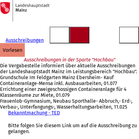
Zur
Startseite
Inhalt anspringen
Ausschreibungen
vorlesen
Ausschreibungen in der Sparte "Hochbau"
Die Vergabestelle informiert über aktuelle Ausschreibungen
der Landeshauptstadt Mainz im Leistungsbereich "Hochbau".
Grundschule Im Feldgarten Mainz Ebersheim- Kauf
Containeranlage-Mensa inkl. Ausbauarbeiten, 01.077
Errichtung einer zweigeschossigen Containeranlage für 4
Klassenräume zur Miete, 01.079
Frauenlob-Gymnasium, Neubau Sporthalle- Abbruch,- Erd-,
Verbau-, Unterfangungs-, Wasserhaltungsarbeiten, 11.025
Bekanntmachung - TED
(
Ö
f
Bitte folgen Sie diesem Link um auf die Ausschreibung zu
f
gelangen.
n