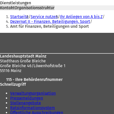
Dienstleistungen
Kontakt
Organisationsstruktur
Sie
Startseite
Service nutzen
Ihr Anliegen von A bis Z
befinden
Dezernat II - Finanzen, Beteiligungen, Sport
Amt für Finanzen, Beteiligungen und Sport
sich
hier:
Fußbereich
Landeshauptstadt Mainz
Stadthaus Große Bleiche
Große Bleiche 46/Löwenhofstraße 1
55116 Mainz
115 - Ihre Behördenrufnummer
Schnellzugriff
Verwaltungsorganisation
Pressemeldungen
Stellenangebote
Ratsinformationssystem
Öffentliche Ausschreibungen