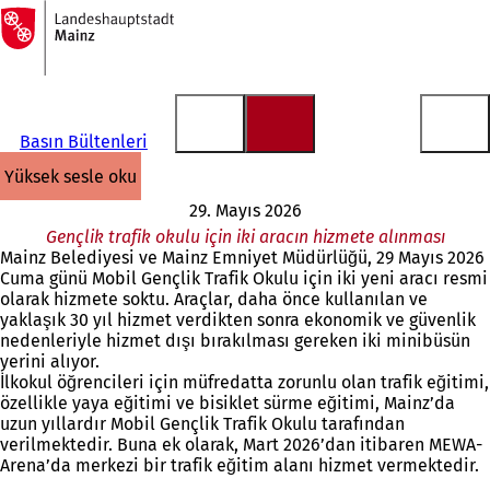
Ana
sayfaya
İçeriğe atla
Basın Bültenleri
yüksek sesle oku
29. Mayıs 2026
Gençlik trafik okulu için iki aracın hizmete alınması
Mainz Belediyesi ve Mainz Emniyet Müdürlüğü, 29 Mayıs 2026
Cuma günü Mobil Gençlik Trafik Okulu için iki yeni aracı resmi
olarak hizmete soktu. Araçlar, daha önce kullanılan ve
yaklaşık 30 yıl hizmet verdikten sonra ekonomik ve güvenlik
nedenleriyle hizmet dışı bırakılması gereken iki minibüsün
yerini alıyor.
İlkokul öğrencileri için müfredatta zorunlu olan trafik eğitimi,
özellikle yaya eğitimi ve bisiklet sürme eğitimi, Mainz’da
uzun yıllardır Mobil Gençlik Trafik Okulu tarafından
verilmektedir. Buna ek olarak, Mart 2026’dan itibaren MEWA-
Arena’da merkezi bir trafik eğitim alanı hizmet vermektedir.