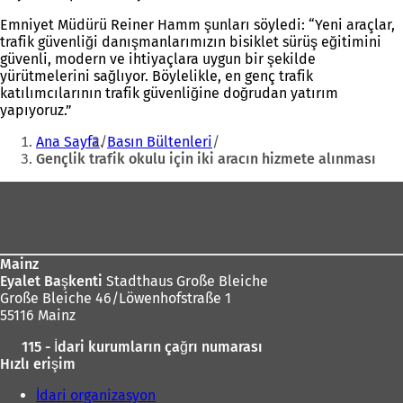
Emniyet Müdürü Reiner Hamm şunları söyledi: “Yeni araçlar,
trafik güvenliği danışmanlarımızın bisiklet sürüş eğitimini
güvenli, modern ve ihtiyaçlara uygun bir şekilde
yürütmelerini sağlıyor. Böylelikle, en genç trafik
katılımcılarının trafik güvenliğine doğrudan yatırım
yapıyoruz.”
Buradasınız:
Ana Sayfa
Basın Bültenleri
Gençlik trafik okulu için iki aracın hizmete alınması
Ayak
bölgesi
Mainz
Eyalet Başkenti
Stadthaus Große Bleiche
Große Bleiche 46/Löwenhofstraße 1
55116 Mainz
115 - İdari kurumların çağrı numarası
Hızlı erişim
İdari organizasyon