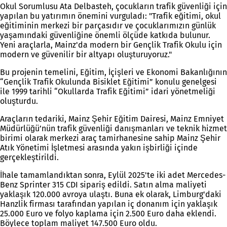
Okul Sorumlusu Ata Delbasteh, çocukların trafik güvenliği için
yapılan bu yatırımın önemini vurguladı: "Trafik eğitimi, okul
eğitiminin merkezi bir parçasıdır ve çocuklarımızın günlük
yaşamındaki güvenliğine önemli ölçüde katkıda bulunur.
Yeni araçlarla, Mainz'da modern bir Gençlik Trafik Okulu için
modern ve güvenilir bir altyapı oluşturuyoruz."
Bu projenin temelini, Eğitim, İçişleri ve Ekonomi Bakanlığının
“Gençlik Trafik Okulunda Bisiklet Eğitimi” konulu genelgesi
ile 1999 tarihli “Okullarda Trafik Eğitimi” idari yönetmeliği
oluşturdu.
Araçların tedariki, Mainz Şehir Eğitim Dairesi, Mainz Emniyet
Müdürlüğü’nün trafik güvenliği danışmanları ve teknik hizmet
birimi olarak merkezi araç tamirhanesine sahip Mainz Şehir
Atık Yönetimi İşletmesi arasında yakın işbirliği içinde
gerçekleştirildi.
İhale tamamlandıktan sonra, Eylül 2025'te iki adet Mercedes-
Benz Sprinter 315 CDI sipariş edildi. Satın alma maliyeti
yaklaşık 120.000 avroya ulaştı. Buna ek olarak, Limburg'daki
Hanzlik firması tarafından yapılan iç donanım için yaklaşık
25.000 Euro ve folyo kaplama için 2.500 Euro daha eklendi.
Böylece toplam maliyet 147.500 Euro oldu.