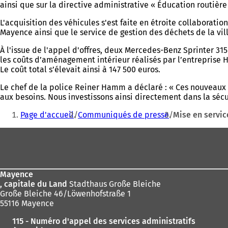
ainsi que sur la directive administrative « Éducation routière
L'acquisition des véhicules s'est faite en étroite collaborati
Mayence ainsi que le service de gestion des déchets de la vil
À l'issue de l'appel d'offres, deux Mercedes-Benz Sprinter 31
les coûts d’aménagement intérieur réalisés par l’entreprise 
Le coût total s’élevait ainsi à 147 500 euros.
Le chef de la police Reiner Hamm a déclaré : « Ces nouveaux 
aux besoins. Nous investissons ainsi directement dans la sécur
Vous
Page d'accueil
Communiqués de presse
Mise en servic
êtes
Pied
ici
de
:
page
Mayence
, capitale du Land
Stadthaus Große Bleiche
Große Bleiche 46/Löwenhofstraße 1
55116 Mayence
115 - Numéro d'appel des services administratifs