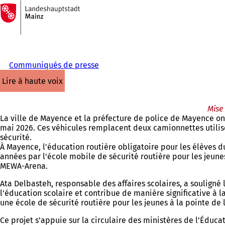
Vers
la
Accéder au contenu
page
d'accueil
Communiqués de presse
lire à haute voix
Mise 
La ville de Mayence et la préfecture de police de Mayence on
mai 2026. Ces véhicules remplacent deux camionnettes utilisé
sécurité.
À Mayence, l'éducation routière obligatoire pour les élèves d
années par l'école mobile de sécurité routière pour les jeune
MEWA-Arena.
Ata Delbasteh, responsable des affaires scolaires, a souligné 
l'éducation scolaire et contribue de manière significative à 
une école de sécurité routière pour les jeunes à la pointe de
Ce projet s’appuie sur la circulaire des ministères de l’Éducat