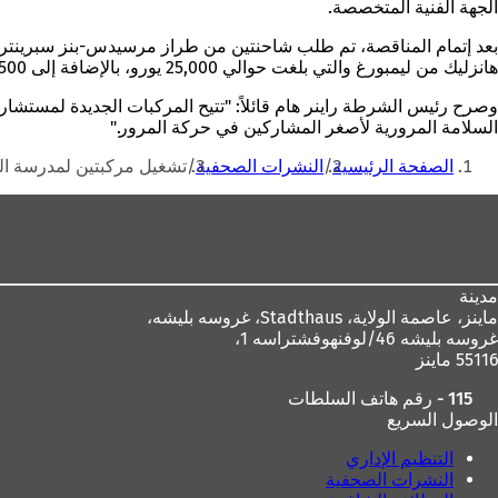
الجهة الفنية المتخصصة.
هانزليك من ليمبورغ والتي بلغت حوالي 25,000 يورو، بالإضافة إلى 2,500 يورو أخرى لتغطية المركبات بالملصقات. وبذلك بلغت التكاليف الإجمالية 147,500 يورو.
وصرح رئيس الشرطة راينر هام قائلاً: "تتيح المركبات الجديدة لمستشا
السلامة المرورية لأصغر المشاركين في حركة المرور."
أنت
الصفحة الرئيسية
النشرات الصحفية
تشغيل مركبتين لمدرسة ال
هنا
منطقة
القدم
مدينة
ماينز، عاصمة الولاية،
Stadthaus، غروسه بليشه،
غروسه بليشه 46/لوفنهوفشتراسه 1،
55116 ماينز
115 - رقم هاتف السلطات
الوصول السريع
التنظيم الإداري
النشرات الصحفية