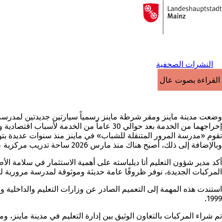
إلى
الصفحة
الانتقال إلى المحتوى
الرئيسية
النشرات الصحفية
القراءة بصوت عالٍ
إخراجهما من الخدمة بعد حوالي 30 عاماً من الخدمة لأسباب اقتصادية وأخرى تتعلق بالسلامة.
تقوم «مدرسة المرور المتنقلة للشباب» في ماينز منذ سنوات عديدة بتو
وبالإضافة إلى ذلك، أصبح هناك منذ مارس 2026 ساحة تدريب مركزية على المرور متاحة في «ميوا أرينا».
أكد مدير شؤون التعليم أتا ديلباسته على أهمية الاستثمار في سلامة الأ
المركبات الجديدة، نوفر ظروفًا عامة حديثة وموثوقة لمدرسة مرورية ل
استندت هذه المهمة إلى التعميم الصادر عن وزارات التعليم والداخلية 
1999.
تم شراء المركبات بالتعاون الوثيق بين إدارة التعليم في مدينة ماينز،