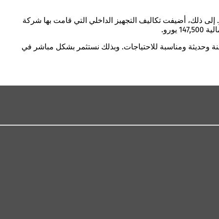
اقصة، تم طلب شاحنتين من طراز مرسيدس-بنز سبرينتر 315 CDI في سبتمبر 2025. وبلغت تكاليف الشراء حوالي 120,000 يورو. إلى ذلك، أضيفت تكاليف التجهيز الداخلي التي قامت بها شركة
منة وحديثة ومناسبة للاحتياجات. وبذلك نستثمر بشكل مباشر في