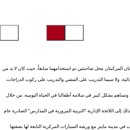
ر شرطة ماينز رسمياً سيارتين جديدتين لمدرسة المرور المتنقلة للشباب في الخدمة يوم الجمعة 29 مايو 2026. تحل هاتان المركبتان محل شاحنتين تم استخدامهما سابقاً، حيث كان لا بد من
ائية، ولا سيما التدريب على المشي والتدريب على ركوب الدراجات.
سي وتساهم بشكل كبير في سلامة أطفالنا في الحياة اليومية. من خلال
 إلى اللائحة الإدارية "التربية المرورية في المدارس" الصادرة عام
 في مدينة ماينز مع ورشة السيارات المركزية التابعة لها بصفتها