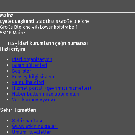
bölgesi
Mainz
Eyalet Başkenti
Stadthaus Große Bleiche
Große Bleiche 46/Löwenhofstraße 1
55116 Mainz
115 - İdari kurumların çağrı numarası
Hızlı erişim
İdari organizasyon
Basın Bültenleri
Boş İşler
Konsey bilgi sistemi
Kamu ihaleleri
Hizmet portalı (çevrimiçi hizmetler)
Haber bültenimize abone olun
Veri koruma ayarları
Şehir Hizmetleri
Şehir haritası
WLAN etkin noktaları
Umumi tuvaletler