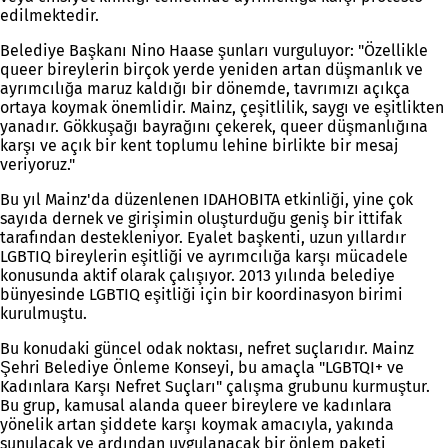
edilmektedir.
Belediye Başkanı Nino Haase şunları vurguluyor: "Özellikle
queer bireylerin birçok yerde yeniden artan düşmanlık ve
ayrımcılığa maruz kaldığı bir dönemde, tavrımızı açıkça
ortaya koymak önemlidir. Mainz, çeşitlilik, saygı ve eşitlikten
yanadır. Gökkuşağı bayrağını çekerek, queer düşmanlığına
karşı ve açık bir kent toplumu lehine birlikte bir mesaj
veriyoruz."
Bu yıl Mainz'da düzenlenen IDAHOBITA etkinliği, yine çok
sayıda dernek ve girişimin oluşturduğu geniş bir ittifak
tarafından destekleniyor. Eyalet başkenti, uzun yıllardır
LGBTIQ bireylerin eşitliği ve ayrımcılığa karşı mücadele
konusunda aktif olarak çalışıyor. 2013 yılında belediye
bünyesinde LGBTIQ eşitliği için bir koordinasyon birimi
kurulmuştu.
Bu konudaki güncel odak noktası, nefret suçlarıdır. Mainz
Şehri Belediye Önleme Konseyi, bu amaçla "LGBTQI+ ve
Kadınlara Karşı Nefret Suçları" çalışma grubunu kurmuştur.
Bu grup, kamusal alanda queer bireylere ve kadınlara
yönelik artan şiddete karşı koymak amacıyla, yakında
sunulacak ve ardından uygulanacak bir önlem paketi