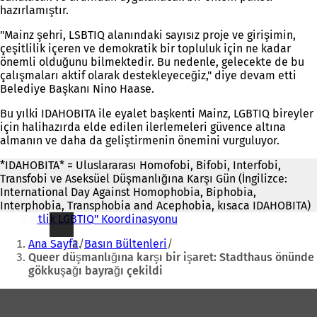
hazırlamıştır.
"Mainz şehri, LSBTIQ alanındaki sayısız proje ve girişimin,
çeşitlilik içeren ve demokratik bir topluluk için ne kadar
önemli olduğunu bilmektedir. Bu nedenle, gelecekte de bu
çalışmaları aktif olarak destekleyeceğiz," diye devam etti
Belediye Başkanı Nino Haase.
Bu yılki IDAHOBITA ile eyalet başkenti Mainz, LGBTIQ bireyler
için halihazırda elde edilen ilerlemeleri güvence altına
almanın ve daha da geliştirmenin önemini vurguluyor.
*IDAHOBITA* = Uluslararası Homofobi, Bifobi, Interfobi,
Transfobi ve Aseksüel Düşmanlığına Karşı Gün (İngilizce:
International Day Against Homophobia, Biphobia,
Interphobia, Transphobia and Acephobia, kısaca IDAHOBITA)
"Eşitlik LGBTIQ" Koordinasyonu
Buradasınız:
Ana Sayfa
Basın Bültenleri
Queer düşmanlığına karşı bir işaret: Stadthaus önünde
gökkuşağı bayrağı çekildi
Ayak