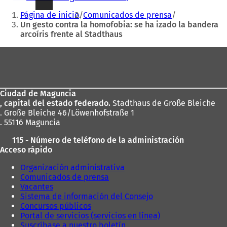
Estás
Página de inicio
Comunicados de prensa
aquí:
Un gesto contra la homofobia: se ha izado la bandera
arcoíris frente al Stadthaus
Zona
de
los
Ciudad de Maguncia
pies
, capital del estado federado.
Stadthaus de Große Bleiche
. Große Bleiche 46/Löwenhofstraße 1
. 55116 Maguncia
115 - Número de teléfono de la administración
Acceso rápido
Organización administrativa
Comunicados de prensa
Vacantes
Sistema de información del Consejo
Concursos públicos
Portal de servicios (servicios en línea)
Suscríbase a nuestro boletín