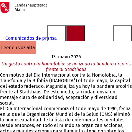
A
la
Saltar al contenido
página
de
inicio
Comunicados de prensa
leer en voz alta
13. mayo 2026
Un gesto contra la homofobia: se ha izado la bandera arcoíris
frente al Stadthaus
Con motivo del Día Internacional contra la Homofobia, la
Transfobia y la Bifobia (IDAHOBITA*) el 17 de mayo, la capital
del estado federado, Maguncia, iza ya hoy la bandera arcoíris
frente al Stadthaus. De este modo, la ciudad envía un
mensaje claro de solidaridad, aceptación y diversidad
social.
El Día Internacional conmemora el 17 de mayo de 1990, fecha
en la que la Organización Mundial de la Salud (OMS) eliminó
la homosexualidad de la lista de enfermedades mentales.
Desde entonces, en todo el mundo se organizan acciones,
actos y manifestaciones para llamar la atención sobre los