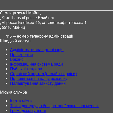
для
ніг
Столиця землі Майнц
,
Stadthaus «Гроссе Бляйхе»
, «Гроссе Бляйхе» 46/«Льовенхофштрассе» 1
, 55116 Майнц
115 — номер телефону адміністрації
Швидкий доступ
Адміністративна організація
Прес-релізи
Вакансії
Інформаційна система ради
Публічні тендери
Сервісний портал (онлайн-сервіси)
Підпишіться на нашу розсилку
Налаштування захисту даних
Міська служба
Карта міста
Точки доступу до бездротової локальної мережі
Громадські туалети