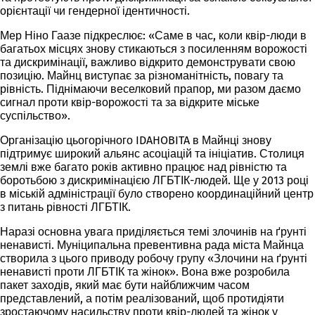
орієнтації чи гендерної ідентичності.
Мер Ніно Гаазе підкреслює: «Саме в час, коли квір-люди в
багатьох місцях знову стикаються з посиленням ворожості
та дискримінації, важливо відкрито демонструвати свою
позицію. Майнц виступає за різноманітність, повагу та
рівність. Піднімаючи веселковий прапор, ми разом даємо
сигнал проти квір-ворожості та за відкрите міське
суспільство».
Організацію цьогорічного IDAHOBITA в Майнці знову
підтримує широкий альянс асоціацій та ініціатив. Столиця
землі вже багато років активно працює над рівністю та
боротьбою з дискримінацією ЛГБТІК-людей. Ще у 2013 році
в міській адміністрації було створено координаційний центр
з питань рівності ЛГБТІК.
Наразі основна увага приділяється темі злочинів на ґрунті
ненависті. Муніципальна превентивна рада міста Майнца
створила з цього приводу робочу групу «Злочини на ґрунті
ненависті проти ЛГБТІК та жінок». Вона вже розробила
пакет заходів, який має бути найближчим часом
представлений, а потім реалізований, щоб протидіяти
зростаючому насильству проти квір-людей та жінок у