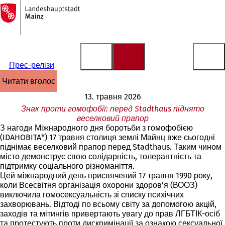
На
головну
Перейти до змісту
сторінку
Прес-релізи
читати вголос
13. травня 2026
Знак проти гомофобії: перед Stadthaus піднято
веселковий прапор
З нагоди Міжнародного дня боротьби з гомофобією
(IDAHOBITA*) 17 травня столиця землі Майнц вже сьогодні
піднімає веселковий прапор перед Stadthaus. Таким чином
місто демонструє свою солідарність, толерантність та
підтримку соціального різноманіття.
Цей міжнародний день присвячений 17 травня 1990 року,
коли Всесвітня організація охорони здоров’я (ВООЗ)
виключила гомосексуальність зі списку психічних
захворювань. Відтоді по всьому світу за допомогою акцій,
заходів та мітингів привертають увагу до прав ЛГБТІК-осіб
та протестують проти дискримінації за ознакою сексуальної