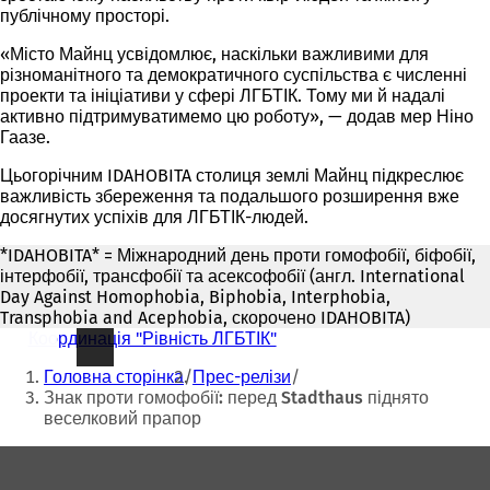
публічному просторі.
«Місто Майнц усвідомлює, наскільки важливими для
різноманітного та демократичного суспільства є численні
проекти та ініціативи у сфері ЛГБТІК. Тому ми й надалі
активно підтримуватимемо цю роботу», — додав мер Ніно
Гаазе.
Цьогорічним IDAHOBITA столиця землі Майнц підкреслює
важливість збереження та подальшого розширення вже
досягнутих успіхів для ЛГБТІК-людей.
*IDAHOBITA* = Міжнародний день проти гомофобії, біфобії,
інтерфобії, трансфобії та асексофобії (англ. International
Day Against Homophobia, Biphobia, Interphobia,
Transphobia and Acephobia, скорочено IDAHOBITA)
Координація "Рівність ЛГБТІК"
Ти
Головна сторінка
Прес-релізи
тут:
Знак проти гомофобії: перед Stadthaus піднято
веселковий прапор
Зона