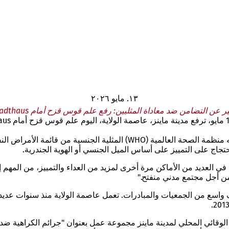
١٣. مايو ٢٠٢٦
ير عن التضامن ضد معاداة المثليين: رفع علم قوس قزح أمام Stadthaus
يُحيي هذا اليوم الدولي ذكرى 17 مايو 1990، وهو التاريخ الذي شطبت فيه منظم
ي العديد من الأماكن مرة أخرى لمزيد من العداء والتمييز، من المهم إ
من أجل مجتمع مدني منفتح."