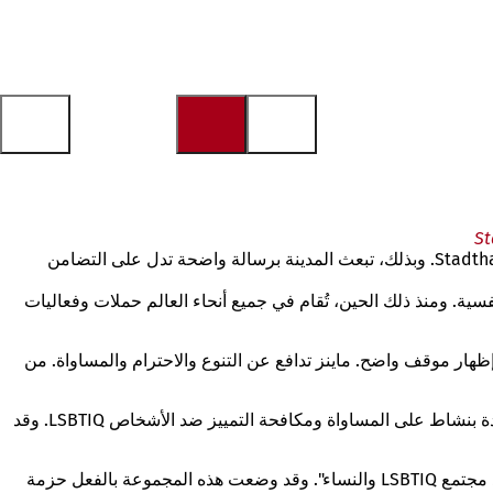
بمناسبة اليوم الدولي لمكافحة العداء ضد المثليين (IDAHOBITA*) في 17 مايو، ترفع مدينة ماينز، عاصمة الولاية، اليوم علم قوس قزح أمام Stadthaus. وبذلك، تبعث المدينة برسالة واضحة تدل على التضامن
ة الصحة العالمية (WHO) المثلية الجنسية من قائمة الأمراض النفسية. ومنذ ذلك الحين، تُقام في جميع أنحاء العالم حملات وفعاليات
ظهار موقف واضح. ماينز تدافع عن التنوع والاحترام والمساواة. من
تتولى تنظيم فعاليات IDAHOBITA لهذا العام في ماينز مرة أخرى تحالف واسع من الجمعيات والمبادرات. تعمل عاصمة الولاية منذ سنوات عديدة بنشاط على المساواة ومكافحة التمييز ضد الأشخاص LSBTIQ. وقد
وينصب التركيز الحالي على موضوع جرائم الكراهية. وقد أنشأ المجلس الوقائي المحلي لمدينة ماينز مجموعة عمل بعنوان "جرائم الكراهية ضد مجتمع LSBTIQ والنساء". وقد وضعت هذه المجموعة بالفعل حزمة