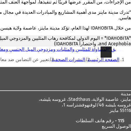
من الإجراءات، من المقرر عرضها قريبًا ثم تنفيذها، لمواجهة العنف المتز
هاسي.
من خلال IDAHOBITA لهذا العام، تؤكد مدينة ماينز، عاصمة ولاية هيسن، على أهمية الحفاظ على التقدم الذي تم إحرازه بالفعل لصالح أفراد مجتمع LSBTIQ ومواصلة تعزيزه.
and Acephobia، واختصاراً IDAHOBITA)
تنسيق "المساواة للمثليين والمثليات ومزدوجي الميل الجنسي ومغاير
أنت
الصفحة الرئيسية
النشرات الصحفية
تعبير عن التضامن ضد معاداة ا
هنا
منطقة
القدم
مدينة
ماينز، عاصمة الولاية،
Stadthaus، غروسه بليشه،
غروسه بليشه 46/لوفنهوفشتراسه 1،
55116 ماينز
115 - رقم هاتف السلطات
الوصول السريع