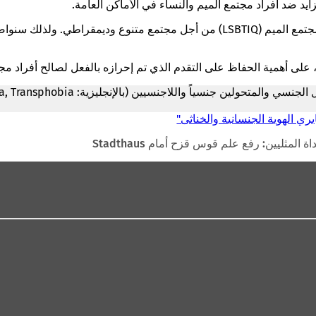
ايد ضد أفراد مجتمع الميم والنساء في الأماكن العامة.
"تدرك مدينة ماينز مدى أهمية المشاريع والمبادرات العديدة في مجال مجتمع الميم (Q
*IDAHOBITA* = اليوم الدولي لمكافحة ر
ي الهوية الجنسانية والخناثى"
لمثليين: رفع علم قوس قزح أمام Stadthaus