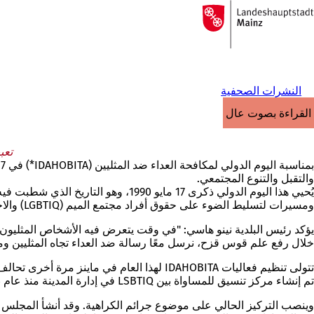
إلى
الصفحة
الانتقال إلى المحتوى
الرئيسية
النشرات الصحفية
القراءة بصوت عالٍ
تعب
والتقبل والتنوع المجتمعي.
ومسيرات لتسليط الضوء على حقوق أفراد مجتمع الميم (LGBTIQ) والاحتجاج على التمييز على أساس الميل الجنسي أو الهوية الجندرية.
يؤكد رئيس البلدية نينو هاسي: "في وقت يتعرض فيه الأشخاص المثليون ف
خلال رفع علم قوس قزح، نرسل معًا رسالة ضد العداء تجاه المثليين و
تم إنشاء مركز تنسيق للمساواة بين LSBTIQ في إدارة المدينة منذ عام 2013.