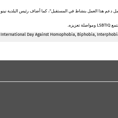
LSBTI) من أجل مجتمع متنوع وديمقراطي. ولذلك سنواصل دعم هذا العمل بنشاط في المستقبل"، كما أضاف رئيس البلدية نينو
هاب المثليين والمزدوجي الميل الجنسي والمتحولين جنسياً واللاجنسيين (بالإنجليزية: International Day Against Homophobia, Biphobia, Interphobia, Transphobia