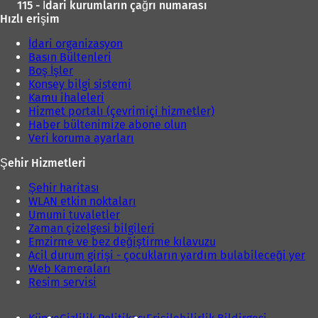
115 - İdari kurumların çağrı numarası
Hızlı erişim
İdari organizasyon
Basın Bültenleri
Boş İşler
Konsey bilgi sistemi
Kamu ihaleleri
Hizmet portalı (çevrimiçi hizmetler)
Haber bültenimize abone olun
Veri koruma ayarları
Şehir Hizmetleri
Şehir haritası
WLAN etkin noktaları
Umumi tuvaletler
Zaman çizelgesi bilgileri
Emzirme ve bez değiştirme kılavuzu
Acil durum girişi - çocukların yardım bulabileceği yer
Web Kameraları
Resim servisi