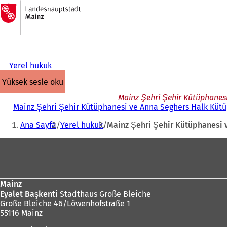
Ana
sayfaya
İçeriğe atla
Yerel hukuk
yüksek sesle oku
Mainz Şehri Şehir Kütüphanesi
Mainz Şehri Şehir Kütüphanesi ve Anna Seghers Halk Kütüp
Buradasınız:
Ana Sayfa
Yerel hukuk
Mainz Şehri Şehir Kütüphanesi v
Ayak
bölgesi
Mainz
Eyalet Başkenti
Stadthaus Große Bleiche
Große Bleiche 46/Löwenhofstraße 1
55116 Mainz