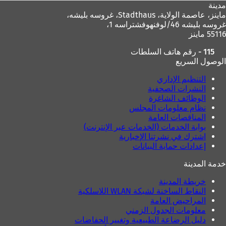
مدينة
ماينز، عاصمة الولاية،
Stadthaus، غروسه بليشه،
غروسه بليشه 46/لوفنهوفشتراسه 1،
55116 ماينز
115 - رقم هاتف السلطات
الوصول السريع
التنظيم الإداري
النشرات الصحفية
الوظائف الشاغرة
نظام معلومات المجلس
المناقصات العامة
بوابة الخدمات (الخدمات عبر الإنترنت)
اشترك في نشرتنا الإخبارية
إعدادات حماية البيانات
خدمة المدينة
خريطة المدينة
النقاط الساخنة لشبكة WLAN اللاسلكية
المراحيض العامة
معلومات الجدول الزمني
دليل الرضاعة الطبيعية وتغيير الحفاضات