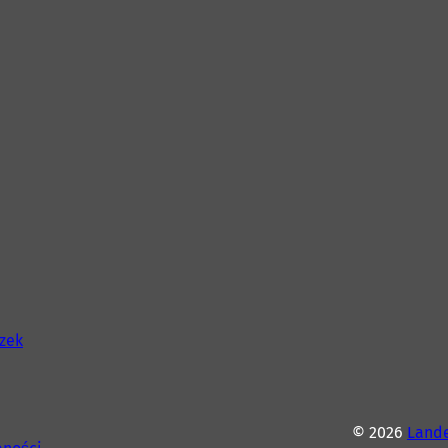
szek
© 2026
Lande