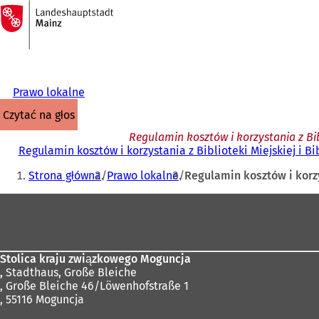
Do
strony
Przejdź do treści
głównej
Prawo lokalne
czytać na głos
Regulamin kosztów i korzystania z Bibl
Regulamin kosztów i korzystania z Biblioteki Miejskiej i Bi
Jesteś
Strona główna
Prawo lokalne
Regulamin kosztów i korzy
tutaj:
Obszar
stóp
Stolica kraju związkowego Moguncja
,
Stadthaus, Große Bleiche
, Große Bleiche 46/Löwenhofstraße 1
, 55116 Moguncja