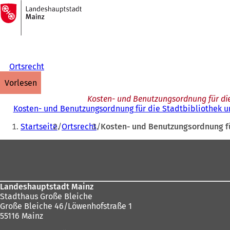
Zur
Startseite
Inhalt anspringen
Ortsrecht
vorlesen
Kosten- und Benutzungsordnung für die
Kosten- und Benutzungsordnung für die Stadtbibliothek u
Sie
Startseite
Ortsrecht
Kosten- und Benutzungsordnung fü
befinden
Fußbereich
sich
hier:
Landeshauptstadt Mainz
Stadthaus Große Bleiche
Große Bleiche 46/Löwenhofstraße 1
55116 Mainz