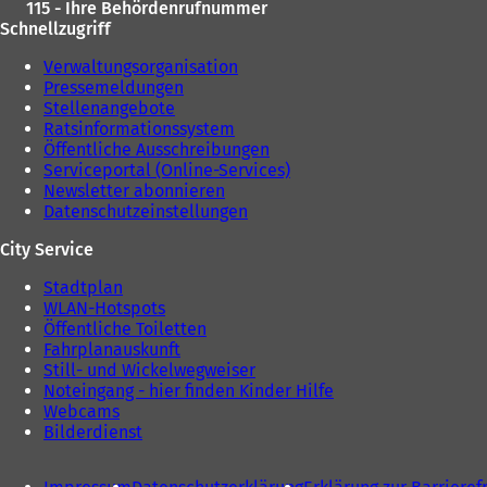
115 - Ihre Behördenrufnummer
Schnellzugriff
Verwaltungsorganisation
Pressemeldungen
Stellenangebote
Ratsinformationssystem
Öffentliche Ausschreibungen
Serviceportal (Online-Services)
Newsletter abonnieren
Datenschutzeinstellungen
City Service
Stadtplan
WLAN-Hotspots
Öffentliche Toiletten
Fahrplanauskunft
Still- und Wickelwegweiser
Noteingang - hier finden Kinder Hilfe
Webcams
Bilderdienst