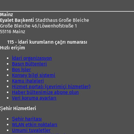
Mainz
Eyalet Başkenti
Stadthaus Große Bleiche
Große Bleiche 46/Löwenhofstraße 1
55116 Mainz
115 - İdari kurumların çağrı numarası
Hızlı erişim
İdari organizasyon
Basın Bültenleri
Boş İşler
Konsey bilgi sistemi
Kamu ihaleleri
Hizmet portalı (çevrimiçi hizmetler)
Haber bültenimize abone olun
Veri koruma ayarları
Şehir Hizmetleri
Şehir haritası
WLAN etkin noktaları
Umumi tuvaletler