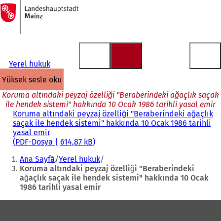
Ana
sayfaya
İçeriğe atla
Yerel hukuk
yüksek sesle oku
Koruma altındaki peyzaj özelliği "Beraberindeki ağaçlık saçak
ile hendek sistemi" hakkında 10 Ocak 1986 tarihli yasal emir
Koruma altındaki peyzaj özelliği "Beraberindeki ağaçlık
saçak ile hendek sistemi" hakkında 10 Ocak 1986 tarihli
yasal emir
PDF
-Dosya
614,87 kB
Buradasınız:
Ana Sayfa
Yerel hukuk
Koruma altındaki peyzaj özelliği "Beraberindeki
ağaçlık saçak ile hendek sistemi" hakkında 10 Ocak
1986 tarihli yasal emir
Ayak
bölgesi