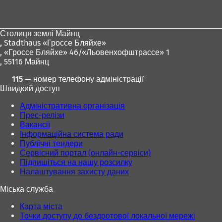
для
ніг
Столиця землі Майнц
,
Stadthaus «Гроссе Бляйхе»
, «Гроссе Бляйхе» 46/«Льовенхофштрассе» 1
, 55116 Майнц
115 — номер телефону адміністрації
Швидкий доступ
Адміністративна організація
Прес-релізи
Вакансії
Інформаційна система ради
Публічні тендери
Сервісний портал (онлайн-сервіси)
Підпишіться на нашу розсилку
Налаштування захисту даних
Міська служба
Карта міста
Точки доступу до бездротової локальної мережі