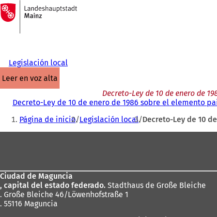
A
la
Saltar al contenido
página
de
inicio
Legislación local
leer en voz alta
Decreto-Ley de 10 de enero de 19
Decreto-Ley de 10 de enero de 1986 sobre el elemento pai
Estás
Página de inicio
Legislación local
Decreto-Ley de 10 de
aquí:
Zona
de
los
Ciudad de Maguncia
pies
, capital del estado federado.
Stadthaus de Große Bleiche
. Große Bleiche 46/Löwenhofstraße 1
. 55116 Maguncia