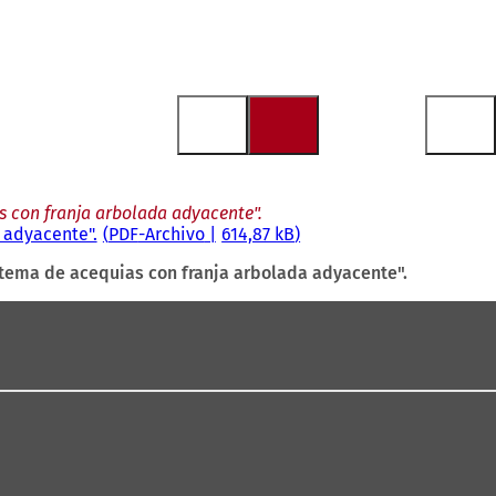
s con franja arbolada adyacente".
 adyacente".
PDF
-Archivo
614,87 kB
stema de acequias con franja arbolada adyacente".