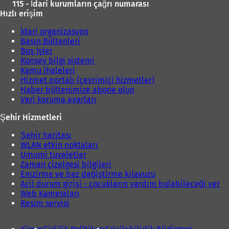
115 - İdari kurumların çağrı numarası
Hızlı erişim
İdari organizasyon
Basın Bültenleri
Boş İşler
Konsey bilgi sistemi
Kamu ihaleleri
Hizmet portalı (çevrimiçi hizmetler)
Haber bültenimize abone olun
Veri koruma ayarları
Şehir Hizmetleri
Şehir haritası
WLAN etkin noktaları
Umumi tuvaletler
Zaman çizelgesi bilgileri
Emzirme ve bez değiştirme kılavuzu
Acil durum girişi - çocukların yardım bulabileceği yer
Web Kameraları
Resim servisi