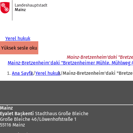
Ana
sayfaya
İçeriğe atla
Yerel hukuk
yüksek sesle oku
Mainz-Bretzenheim'daki "Bretze
Mainz-Bretzenheim'daki "Bretzenheimer Mühle, Mühlweg 42"
Buradasınız:
Ana Sayfa
Yerel hukuk
Mainz-Bretzenheim'daki "Bretzen
Ayak
bölgesi
Mainz
Eyalet Başkenti
Stadthaus Große Bleiche
Große Bleiche 46/Löwenhofstraße 1
55116 Mainz